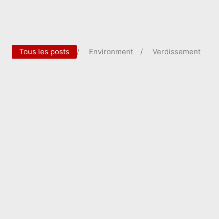
Tous les posts
/
Environment
/
Verdissement
Importance of voter education and
registration drives – Copy