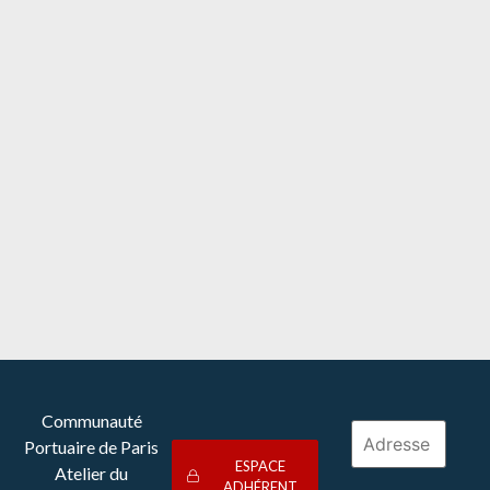
10 mai 2026
/
Environment
,
Verdissement
It's essential to recognize the invaluable
contribution of community-led approaches.
Lire plus
Communauté
Portuaire de Paris
ESPACE
Atelier du
ADHÉRENT