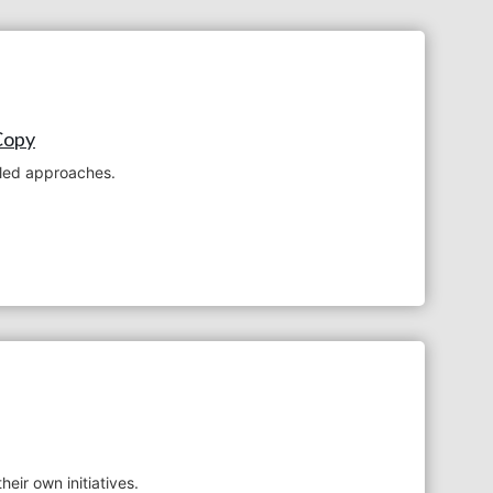
 Copy
y-led approaches.
ir own initiatives.