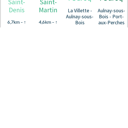
Saint-
Saint-
Denis
Martin
La Villette -
Aulnay-sous-
Aulnay-sous-
Bois - Port-
6,7km – ↑
4,6km – ↑
Bois
aux-Perches
4,44m – ↓
4,27m – ↓
6,7km – ↑
97km – ↑ 2,60m
3,20m
2,20m
4,44m – ↓
– ↓ 1,40m
7 écl. – L
10 écl. – L
3,20m
10 écl. – L
61,50m – l 8m
26,50m – l
7 écl. – L
28,50m – l
3,10m
61,50m – l 8m
3,10m
Communauté
ESPACE
ADHÉRENT
Portuaire de Paris
Atelier du
FRANCE
REJOINDRE
LA CPP