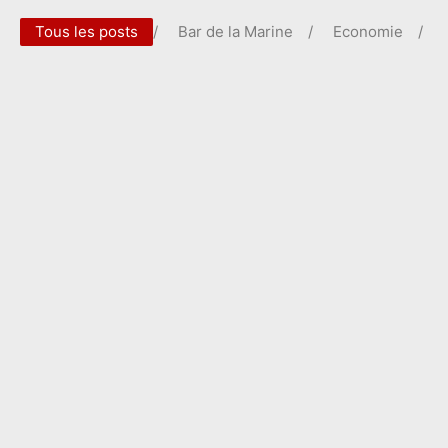
Tous les posts
/
Bar de la Marine
/
Economie
/
Case studies in effective local
governance
6 mai 2026
/
Bar de la Marine
,
Economie
Working together towards common goals