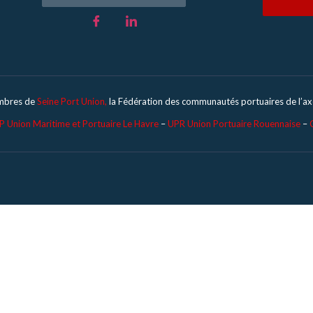
mbres de
Seine Port Union,
la Fédération des communautés portuaires de l’axe
 Union Maritime et Portuaire Le Havre
–
UPR Union Portuaire Rouennaise
–