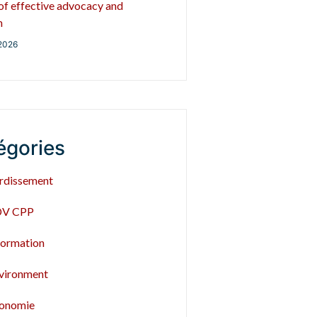
 of effective advocacy and
m
2026
égories
rdissement
V CPP
formation
vironment
onomie