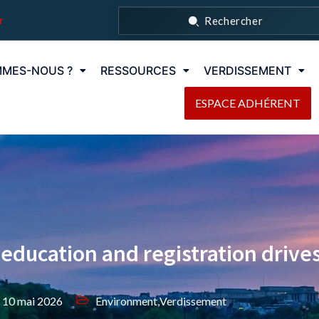
r
Rechercher
MMES-NOUS ?
RESSOURCES
VERDISSEMENT
ESPACE ADHÉRENT
 education and registration drive
10 mai 2026
Environment
,
Verdissement