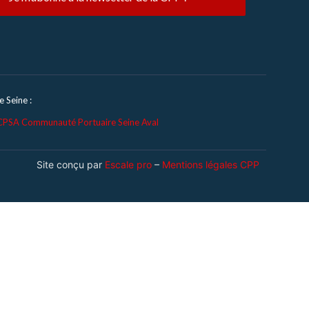
 Seine :
CPSA Communauté Portuaire Seine Aval
Site conçu par
Escale pro
–
Mentions légales CPP